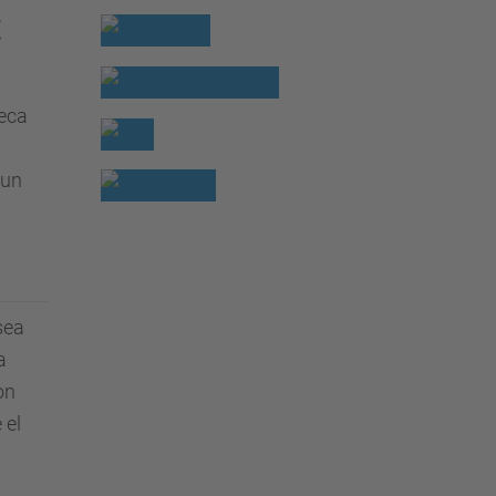
C
eca
 un
sea
a
on
 el